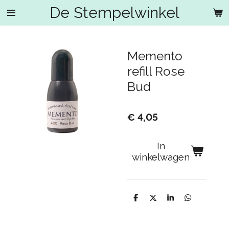
De Stempelwinkel
Ga
direct
naar
de
Memento
hoofdinhoud
refill Rose
Bud
€ 4,05
In
winkelwagen
D
D
S
D
e
e
h
e
l
e
a
l
e
l
r
e