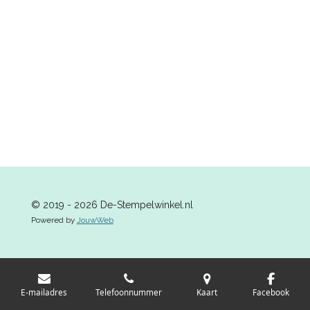
n
e
n
© 2019 - 2026 De-Stempelwinkel.nl
Powered by
JouwWeb
E-mailadres
Telefoonnummer
Kaart
Facebook