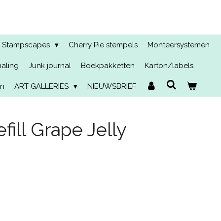
Stampscapes
Cherry Pie stempels
Monteersystemen
naling
Junk journal
Boekpakketten
Karton/labels
en
ART GALLERIES
NIEUWSBRIEF
ill Grape Jelly