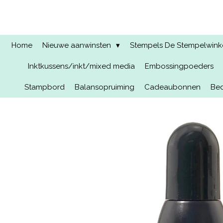
Ga
direct
naar
de
Home
Nieuwe aanwinsten
Stempels De Stempelwinkel
hoofdinhoud
Inktkussens/inkt/mixed media
Embossingpoeders
Stampbord
Balansopruiming
Cadeaubonnen
Bed