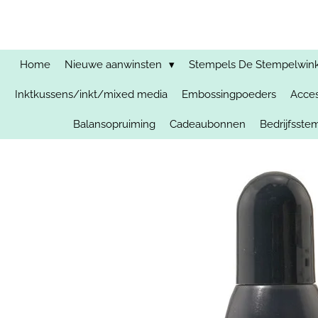
Ga
direct
naar
de
Home
Nieuwe aanwinsten
Stempels De Stempelwinkel
hoofdinhoud
Inktkussens/inkt/mixed media
Embossingpoeders
Acces
Balansopruiming
Cadeaubonnen
Bedrijfsst