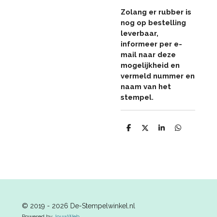
Zolang er rubber is
nog op bestelling
leverbaar,
informeer per e-
mail naar deze
mogelijkheid en
vermeld nummer en
naam van het
stempel.
D
D
S
D
e
e
h
e
l
e
a
l
e
l
r
e
n
e
n
© 2019 - 2026 De-Stempelwinkel.nl
Powered by
JouwWeb