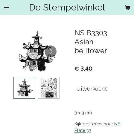
De Stempelwinkel
Ga
direct
naar
de
NS B3303
hoofdinhoud
Asian
belltower
€ 3,40
Uitverkocht
3 x 3 cm
Kijk ook eens naar
NS
Plate 33