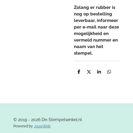
Zolang er rubber is
nog op bestelling
leverbaar, informeer
per e-mail naar deze
mogelijkheid en
vermeld nummer en
naam van het
stempel.
D
D
S
D
e
e
h
e
l
e
a
l
e
l
r
e
n
e
n
© 2019 - 2026 De-Stempelwinkel.nl
Powered by
JouwWeb