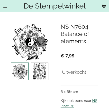
De Stempelwinkel
Ga
direct
naar
de
NS N7604
hoofdinhoud
Balance of
elements
€ 7,95
Uitverkocht
6 x 6½ cm
Kijk ook eens naar
NS
Plate 76