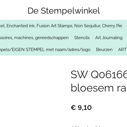
De Stempelwinkel
, Enchanted ink, Fusion Art Stamps, Non Sequitur, Cherry Pie
soires, machines, gereedschappen
Stencils
Art Journaling
empels/EIGEN STEMPEL met naam/adres/logo
Beurzen
ART
SW Q0616
bloesem r
€ 9,10