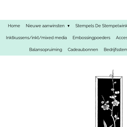
Ga
direct
naar
de
Home
Nieuwe aanwinsten
Stempels De Stempelwinkel
hoofdinhoud
Inktkussens/inkt/mixed media
Embossingpoeders
Acces
Balansopruiming
Cadeaubonnen
Bedrijfsst