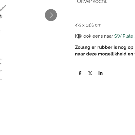
Uitverkocht
4½ x 13½ cm
Kijk ook eens naar
SW Plate 
Zolang er rubber is nog op 
naar deze mogelijkheid en
D
D
S
e
e
h
l
e
a
e
l
r
n
e