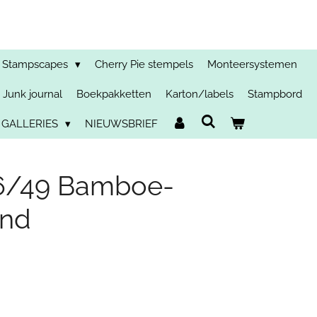
Stampscapes
Cherry Pie stempels
Monteersystemen
Junk journal
Boekpakketten
Karton/labels
Stampbord
 GALLERIES
NIEUWSBRIEF
6/49 Bamboe-
and