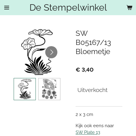
De Stempelwinkel
Ga
direct
naar
de
SW
hoofdinhoud
B05167/13
Bloemetje
€ 3,40
Uitverkocht
2 x 3 cm
Kijk ook eens naar
SW Plate 13