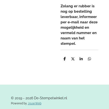
Zolang er rubber is
nog op bestelling
leverbaar, informeer
per e-mail naar deze
mogelijkheid en
vermeld nummer en
naam van het
stempel.
D
D
S
D
e
e
h
e
l
e
a
l
e
l
r
e
n
e
n
© 2019 - 2026 De-Stempelwinkel.nl
Powered by
JouwWeb