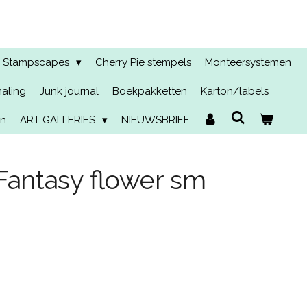
Stampscapes
Cherry Pie stempels
Monteersystemen
naling
Junk journal
Boekpakketten
Karton/labels
en
ART GALLERIES
NIEUWSBRIEF
antasy flower sm