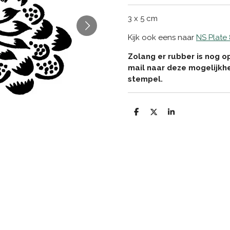
3 x 5 cm
Kijk ook eens naar
NS Plate
Zolang er rubber is nog o
mail naar deze mogelijkh
stempel.
D
D
S
e
e
h
l
e
a
e
l
r
n
e