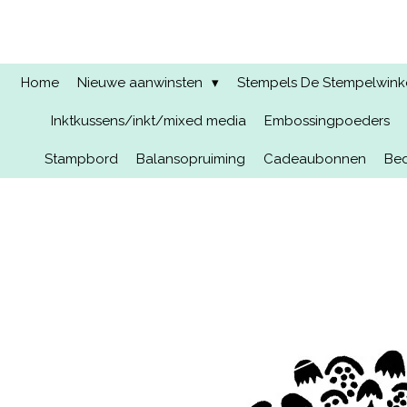
Ga
direct
naar
de
Home
Nieuwe aanwinsten
Stempels De Stempelwinkel
hoofdinhoud
Inktkussens/inkt/mixed media
Embossingpoeders
Stampbord
Balansopruiming
Cadeaubonnen
Bed