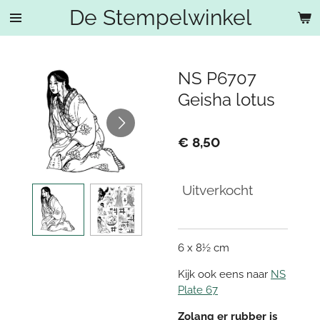
De Stempelwinkel
Ga
direct
naar
de
NS P6707
hoofdinhoud
Geisha lotus
€ 8,50
Uitverkocht
6 x 8½ cm
Kijk ook eens naar
NS
Plate 67
Zolang er rubber is