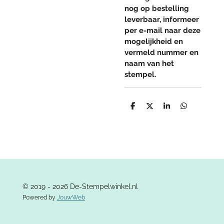
nog op bestelling
leverbaar, informeer
per e-mail naar deze
mogelijkheid en
vermeld nummer en
naam van het
stempel.
D
D
S
D
e
e
h
e
l
e
a
l
e
l
r
e
n
e
n
© 2019 - 2026 De-Stempelwinkel.nl
Powered by
JouwWeb