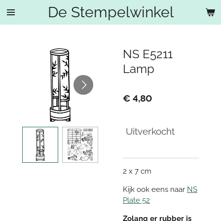
De Stempelwinkel
Ga
direct
naar
de
NS E5211
hoofdinhoud
Lamp
€ 4,80
Uitverkocht
2 x 7 cm
Kijk ook eens naar
NS
Plate 52
Zolang er rubber is