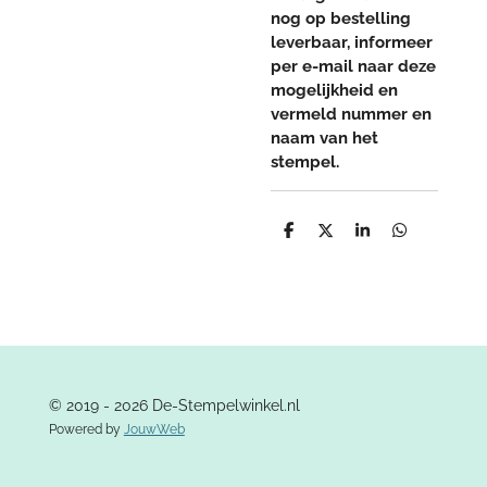
nog op bestelling
leverbaar, informeer
per e-mail naar deze
mogelijkheid en
vermeld nummer en
naam van het
stempel.
D
D
S
D
e
e
h
e
l
e
a
l
e
l
r
e
n
e
n
© 2019 - 2026 De-Stempelwinkel.nl
Powered by
JouwWeb