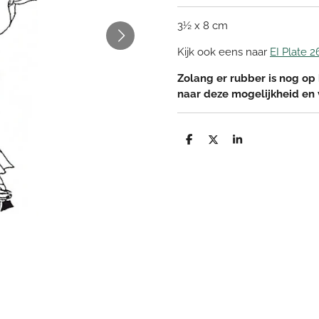
3½ x 8 cm
Kijk ook eens naar
EI Plate 2
Zolang er rubber is nog op 
naar deze mogelijkheid en
D
D
S
e
e
h
l
e
a
e
l
r
n
e