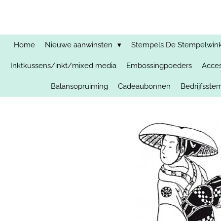
Ga
direct
naar
de
Home
Nieuwe aanwinsten
Stempels De Stempelwinkel
hoofdinhoud
Inktkussens/inkt/mixed media
Embossingpoeders
Acces
Balansopruiming
Cadeaubonnen
Bedrijfsst