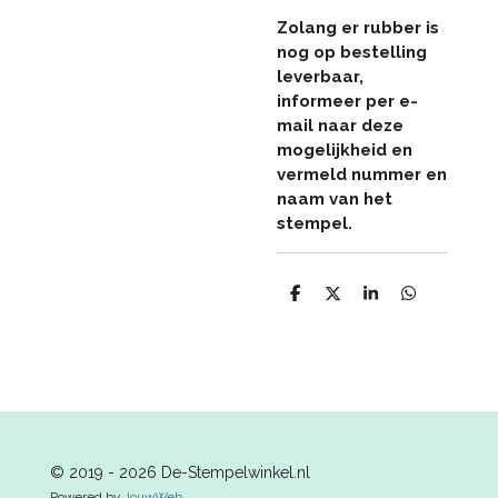
Zolang er rubber is
nog op bestelling
leverbaar,
informeer per e-
mail naar deze
mogelijkheid en
vermeld nummer en
naam van het
stempel.
D
D
S
D
e
e
h
e
l
e
a
l
e
l
r
e
n
e
n
© 2019 - 2026 De-Stempelwinkel.nl
Powered by
JouwWeb