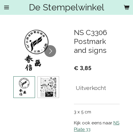
De Stempelwinkel
Ga
direct
naar
de
NS C3306
hoofdinhoud
Postmark
and signs
€ 3,85
Uitverkocht
3 x 5 cm
Kijk ook eens naar
NS
Plate 33