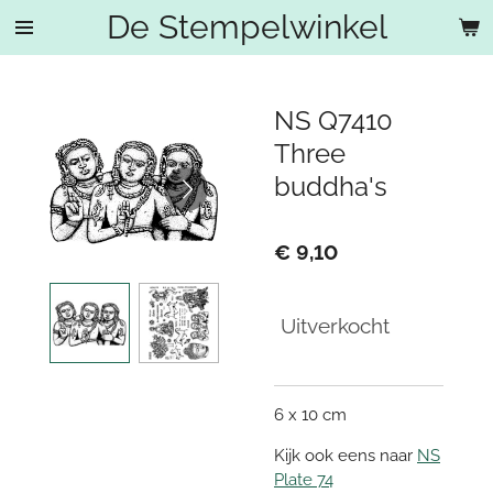
De Stempelwinkel
Ga
direct
naar
de
NS Q7410
hoofdinhoud
Three
buddha's
€ 9,10
Uitverkocht
6 x 10 cm
Kijk ook eens naar
NS
Plate 74