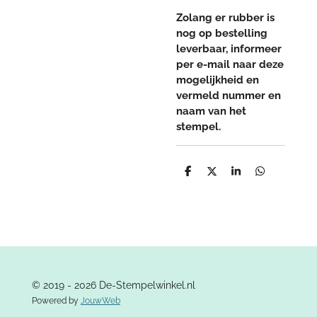
Zolang er rubber is
nog op bestelling
leverbaar, informeer
per e-mail naar deze
mogelijkheid en
vermeld nummer en
naam van het
stempel.
D
D
S
D
e
e
h
e
l
e
a
l
e
l
r
e
n
e
n
© 2019 - 2026 De-Stempelwinkel.nl
Powered by
JouwWeb