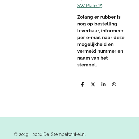
SW Plate 15
Zolang er rubber is
nog op bestelling
leverbaar, informeer
per e-mail naar deze
mogelijkheid en
vermeld nummer en
naam van het
stempel.
D
D
S
D
e
e
h
e
l
e
a
l
e
l
r
e
n
e
n
© 2019 - 2026 De-Stempelwinkel.nl