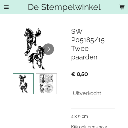
De Stempelwinkel
Ga
direct
naar
de
SW
hoofdinhoud
P05185/15
Twee
paarden
€ 8,50
Uitverkocht
4 x 9 cm
Kijk ook eens naar