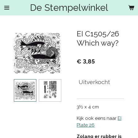
De Stempelwinkel
Ga
direct
naar
de
EI C1505/26
hoofdinhoud
Which way?
€ 3,85
Uitverkocht
3½ x 4 cm
Kijk ook eens naar
EI
Plate 26
Zolang er rubber is