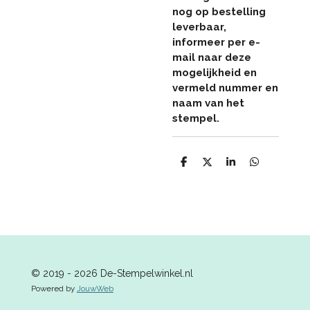
nog op bestelling
leverbaar,
informeer per e-
mail naar deze
mogelijkheid en
vermeld nummer en
naam van het
stempel.
D
D
S
D
e
e
h
e
l
e
a
l
e
l
r
e
n
e
n
© 2019 - 2026 De-Stempelwinkel.nl
Powered by
JouwWeb