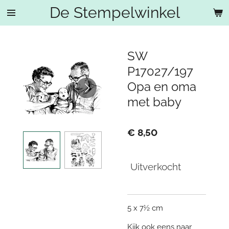
De Stempelwinkel
Ga
direct
naar
de
SW
hoofdinhoud
P17027/197
Opa en oma
met baby
€ 8,50
Uitverkocht
5 x 7½ cm
Kijk ook eens naar