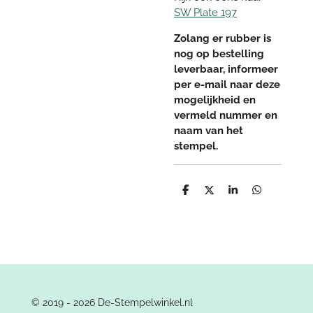
SW Plate 197
Zolang er rubber is
nog op bestelling
leverbaar, informeer
per e-mail naar deze
mogelijkheid en
vermeld nummer en
naam van het
stempel.
D
D
S
D
e
e
h
e
l
e
a
l
e
l
r
e
n
e
n
© 2019 - 2026 De-Stempelwinkel.nl