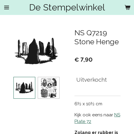
De Stempelwinkel
Ga
direct
naar
de
NS Q7219
hoofdinhoud
Stone Henge
€ 7,90
Uitverkocht
6½ x 10½ cm
Kijk ook eens naar
NS
Plate 72
Zolang er rubber is