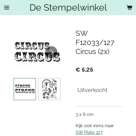
De Stempelwinkel
Ga
direct
naar
de
SW
hoofdinhoud
F12033/127
Circus (2x)
€ 5,25
Uitverkocht
3 x 6 cm
Kijk ook eens naar
SW Plate 127