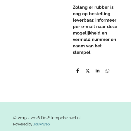
Zolang er rubber is
nog op bestelling
leverbaar, informeer
per e-mail naar deze
mogelijkheid en
vermeld nummer en
naam van het
stempel.
D
D
S
D
e
e
h
e
l
e
a
l
e
l
r
e
n
e
n
© 2019 - 2026 De-Stempelwinkel.nl
Powered by
JouwWeb