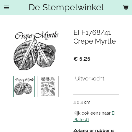
De Stempelwinkel
Ga
direct
naar
de
EI F1768/41
hoofdinhoud
Crepe Myrtle
€ 5,25
Uitverkocht
4 x 4 cm
Kijk ook eens naar
EI
Plate 41
Zolang er rubber is