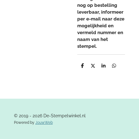
nog op bestelling
leverbaar, informeer
per e-mail naar deze
mogelijkheid en
vermeld nummer en
naam van het
stempel.
D
D
S
D
e
e
h
e
l
e
a
l
e
l
r
e
n
e
n
© 2019 - 2026 De-Stempelwinkel.nl
Powered by
JouwWeb