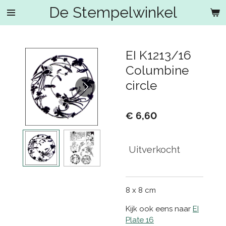
De Stempelwinkel
Ga
direct
naar
de
EI K1213/16
hoofdinhoud
Columbine
circle
€ 6,60
Uitverkocht
8 x 8 cm
Kijk ook eens naar
EI
Plate 16