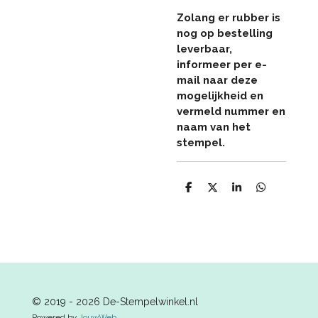
Zolang er rubber is
nog op bestelling
leverbaar,
informeer per e-
mail naar deze
mogelijkheid en
vermeld nummer en
naam van het
stempel.
D
D
S
D
e
e
h
e
l
e
a
l
e
l
r
e
n
e
n
© 2019 - 2026 De-Stempelwinkel.nl
Powered by
JouwWeb