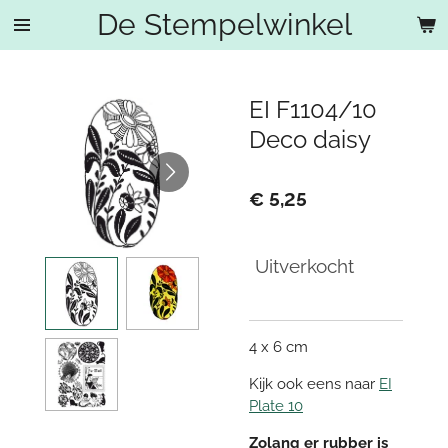
De Stempelwinkel
Ga
direct
naar
de
EI F1104/10
hoofdinhoud
Deco daisy
€ 5,25
Uitverkocht
4 x 6 cm
Kijk ook eens naar
EI
Plate 10
Zolang er rubber is