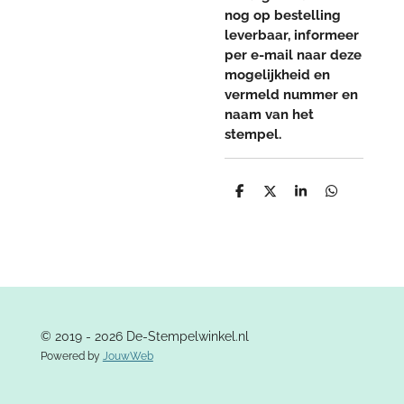
nog op bestelling
leverbaar, informeer
per e-mail naar deze
mogelijkheid en
vermeld nummer en
naam van het
stempel.
D
D
S
D
e
e
h
e
l
e
a
l
e
l
r
e
n
e
n
© 2019 - 2026 De-Stempelwinkel.nl
Powered by
JouwWeb