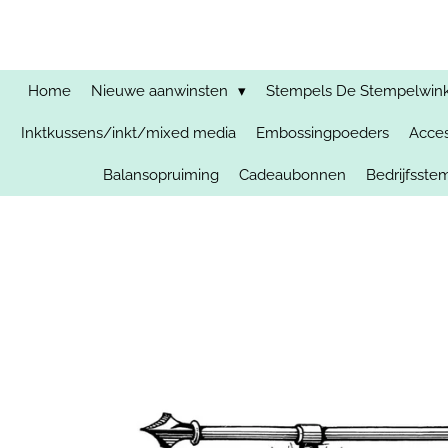
Ga
direct
naar
de
Home
Nieuwe aanwinsten
Stempels De Stempelwinkel
hoofdinhoud
Inktkussens/inkt/mixed media
Embossingpoeders
Acces
Balansopruiming
Cadeaubonnen
Bedrijfsst