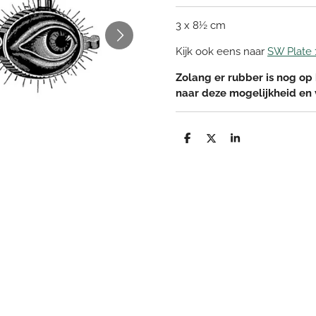
3 x 8½ cm
Kijk ook eens naar
SW Plate 
Zolang er rubber is nog op 
naar deze mogelijkheid en
D
D
S
e
e
h
l
e
a
e
l
r
n
e