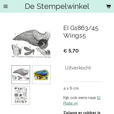
De Stempelwinkel
Ga
direct
naar
de
EI G1863/45
hoofdinhoud
Wings5
€ 5,70
Uitverkocht
4 x 6 cm
Kijk ook eens naar
EI
Plate 45
Zolang er rubber is