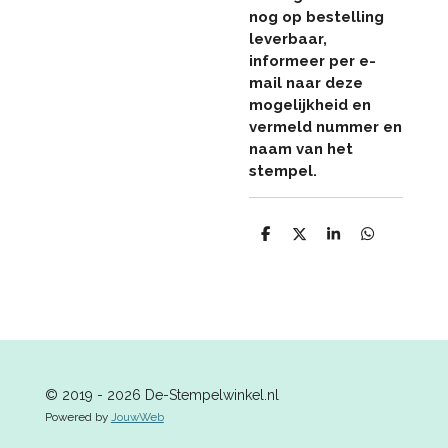
nog op bestelling
leverbaar,
informeer per e-
mail naar deze
mogelijkheid en
vermeld nummer en
naam van het
stempel.
D
D
S
D
e
e
h
e
l
e
a
l
e
l
r
e
n
e
n
© 2019 - 2026 De-Stempelwinkel.nl
Powered by
JouwWeb