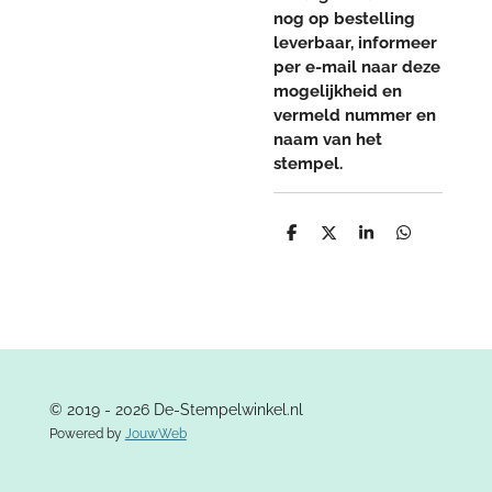
nog op bestelling
leverbaar, informeer
per e-mail naar deze
mogelijkheid en
vermeld nummer en
naam van het
stempel.
D
D
S
D
e
e
h
e
l
e
a
l
e
l
r
e
n
e
n
© 2019 - 2026 De-Stempelwinkel.nl
Powered by
JouwWeb