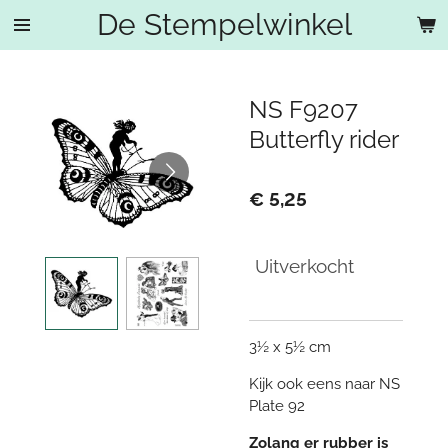
De Stempelwinkel
Ga
direct
naar
de
NS F9207
hoofdinhoud
Butterfly rider
€ 5,25
Uitverkocht
3½ x 5½ cm
Kijk ook eens naar NS
Plate 92
Zolang er rubber is