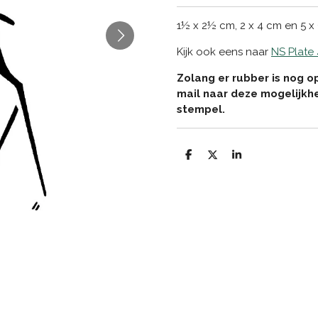
1½ x 2½ cm, 2 x 4 cm en 5 x
Kijk ook eens naar
NS Plate
Zolang er rubber is nog o
mail naar deze mogelijkh
stempel.
D
D
S
e
e
h
l
e
a
e
l
r
n
e