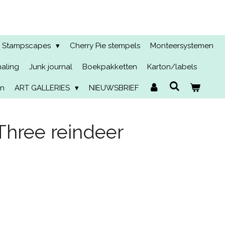
Stampscapes
Cherry Pie stempels
Monteersystemen
naling
Junk journal
Boekpakketten
Karton/labels
en
ART GALLERIES
NIEUWSBRIEF
hree reindeer