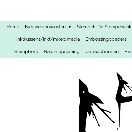
Ga
direct
naar
de
Home
Nieuwe aanwinsten
Stempels De Stempelwinkel
hoofdinhoud
Inktkussens/inkt/mixed media
Embossingpoeders
Stampbord
Balansopruiming
Cadeaubonnen
Bed