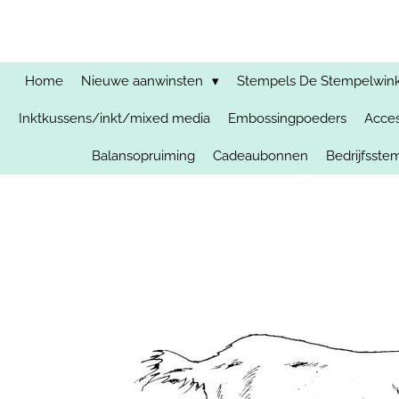
Ga
direct
naar
de
Home
Nieuwe aanwinsten
Stempels De Stempelwinkel
hoofdinhoud
Inktkussens/inkt/mixed media
Embossingpoeders
Acces
Balansopruiming
Cadeaubonnen
Bedrijfsst