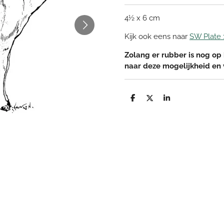
4½ x 6 cm
Kijk ook eens naar
SW Plate 
Zolang er rubber is nog op 
naar deze mogelijkheid en
D
D
S
e
e
h
l
e
a
e
l
r
n
e