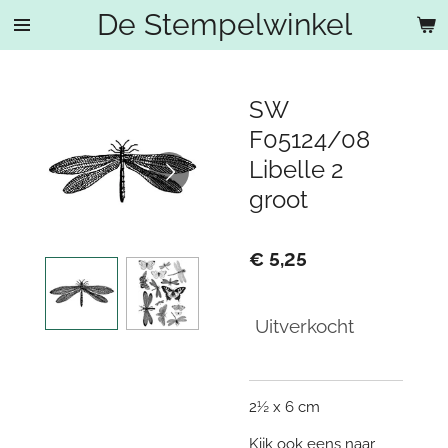
De Stempelwinkel
Ga
direct
naar
de
SW
hoofdinhoud
F05124/08
Libelle 2
groot
€ 5,25
Uitverkocht
2½ x 6 cm
Kijk ook eens naar