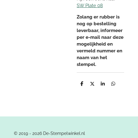
SW Plate 08
Zolang er rubber is
nog op bestelling
leverbaar, informeer
per e-mail naar deze
mogelijkheid en
vermeld nummer en
naam van het
stempel.
D
D
S
D
e
e
h
e
l
e
a
l
e
l
r
e
n
e
n
© 2019 - 2026 De-Stempelwinkel.nl