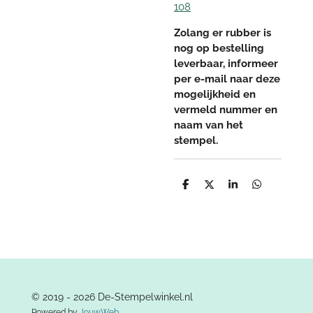
108
Zolang er rubber is
nog op bestelling
leverbaar, informeer
per e-mail naar deze
mogelijkheid en
vermeld nummer en
naam van het
stempel.
D
D
S
D
e
e
h
e
l
e
a
l
e
l
r
e
n
e
n
© 2019 - 2026 De-Stempelwinkel.nl
Powered by
JouwWeb