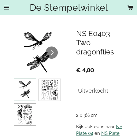
De Stempelwinkel
Ga
direct
naar
de
NS E0403
hoofdinhoud
Two
dragonflies
€ 4,80
Uitverkocht
2 x 3½ cm
Kijk ook eens naar
NS
Plate 04
en
NS Plate