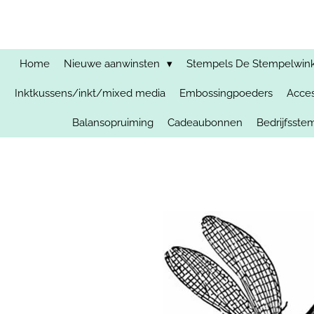
Ga
direct
naar
de
Home
Nieuwe aanwinsten
Stempels De Stempelwinkel
hoofdinhoud
Inktkussens/inkt/mixed media
Embossingpoeders
Acces
Balansopruiming
Cadeaubonnen
Bedrijfsst