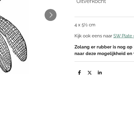
Uitverkocht
4 x 5½ cm
Kijk ook eens naar
SW Plate
Zolang er rubber is nog op 
naar deze mogelijkheid en
D
D
S
e
e
h
l
e
a
e
l
r
n
e