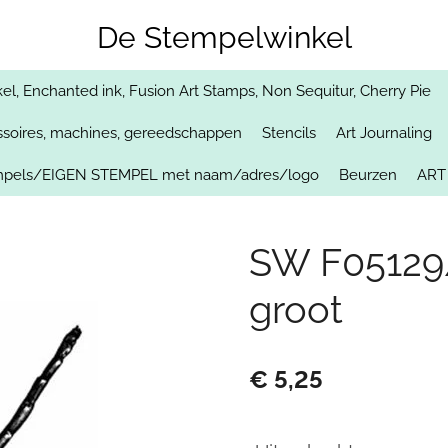
De Stempelwinkel
, Enchanted ink, Fusion Art Stamps, Non Sequitur, Cherry Pie
soires, machines, gereedschappen
Stencils
Art Journaling
empels/EIGEN STEMPEL met naam/adres/logo
Beurzen
ART
SW F05129/
groot
€ 5,25