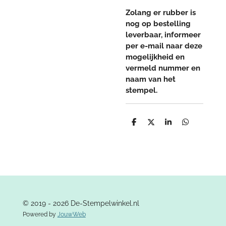
Zolang er rubber is
nog op bestelling
leverbaar, informeer
per e-mail naar deze
mogelijkheid en
vermeld nummer en
naam van het
stempel.
D
D
S
D
e
e
h
e
l
e
a
l
e
l
r
e
n
e
n
© 2019 - 2026 De-Stempelwinkel.nl
Powered by
JouwWeb