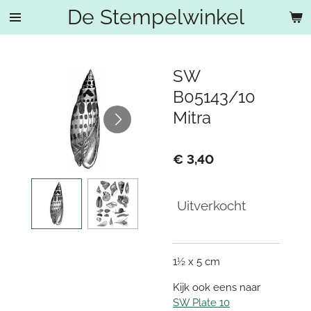
De Stempelwinkel
Ga
direct
naar
de
SW
hoofdinhoud
B05143/10
Mitra
€ 3,40
Uitverkocht
1½ x 5 cm
Kijk ook eens naar
SW Plate 10