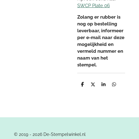
SWCP Plate 06
Zolang er rubber is
nog op bestelling
leverbaar, informeer
per e-mail naar deze
mogelijkheid en
vermeld nummer en
naam van het
stempel.
D
D
S
D
e
e
h
e
l
e
a
l
e
l
r
e
n
e
n
© 2019 - 2026 De-Stempelwinkel.nl