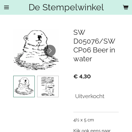
De Stempelwinkel
Ga
direct
naar
de
SW
hoofdinhoud
D05076/SW
CP06 Beer in
water
€ 4,30
Uitverkocht
4½ x 5 cm
Kijk ook eens naar