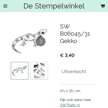
De Stempelwinkel
Ga
direct
naar
de
SW
hoofdinhoud
B06045/31
Gekko
€ 3,40
Uitverkocht
2½ x 3½ cm
Kijk ook eens naar
SW Plate 31