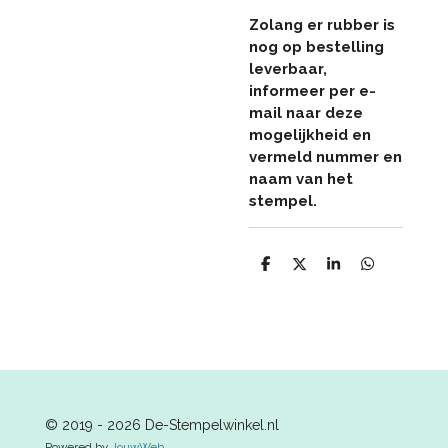
Zolang er rubber is
nog op bestelling
leverbaar,
informeer per e-
mail naar deze
mogelijkheid en
vermeld nummer en
naam van het
stempel.
D
D
S
D
e
e
h
e
l
e
a
l
e
l
r
e
n
e
n
© 2019 - 2026 De-Stempelwinkel.nl
Powered by
JouwWeb