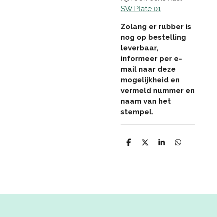
SW Plate 01
Zolang er rubber is
nog op bestelling
leverbaar,
informeer per e-
mail naar deze
mogelijkheid en
vermeld nummer en
naam van het
stempel.
D
D
S
D
e
e
h
e
l
e
a
l
e
l
r
e
n
e
n