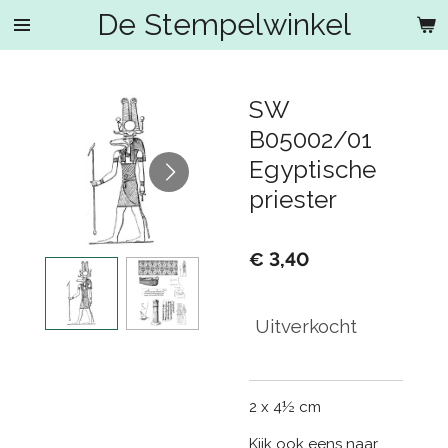
De Stempelwinkel
Ga
direct
naar
de
SW
hoofdinhoud
B05002/01
Egyptische
priester
€ 3,40
Uitverkocht
2 x 4½ cm
Kijk ook eens naar