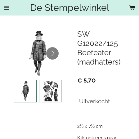
De Stempelwinkel
Ga
direct
naar
de
SW
hoofdinhoud
G12022/125
Beefeater
(madhatters)
€ 5,70
Uitverkocht
2½ x 7½ cm
Kijk ook eens naar