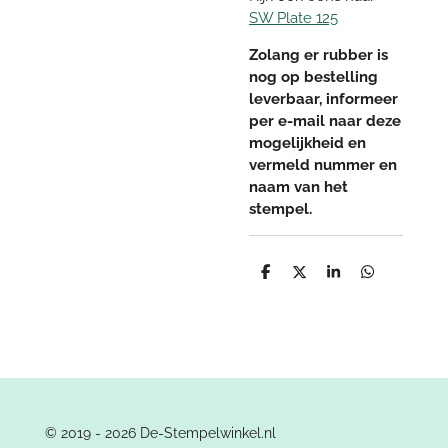
SW Plate 125
Zolang er rubber is
nog op bestelling
leverbaar, informeer
per e-mail naar deze
mogelijkheid en
vermeld nummer en
naam van het
stempel.
D
D
S
D
e
e
h
e
l
e
a
l
e
l
r
e
n
e
n
© 2019 - 2026 De-Stempelwinkel.nl