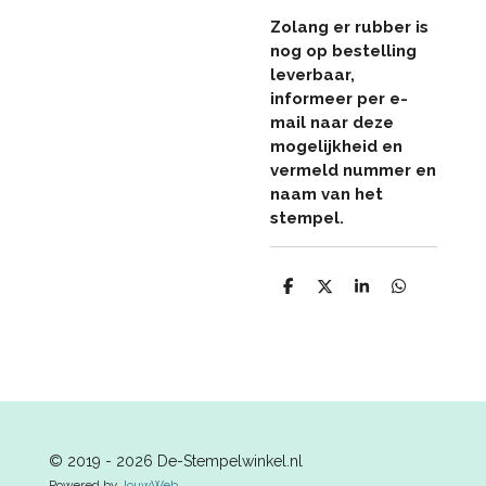
Zolang er rubber is
nog op bestelling
leverbaar,
informeer per e-
mail naar deze
mogelijkheid en
vermeld nummer en
naam van het
stempel.
D
D
S
D
e
e
h
e
l
e
a
l
e
l
r
e
n
e
n
© 2019 - 2026 De-Stempelwinkel.nl
Powered by
JouwWeb