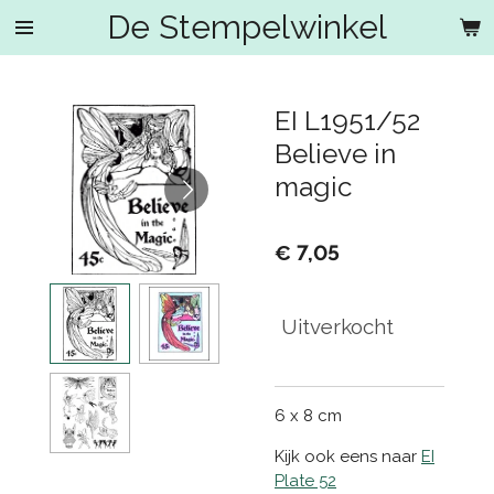
De Stempelwinkel
Ga
direct
naar
de
EI L1951/52
hoofdinhoud
Believe in
magic
€ 7,05
Uitverkocht
6 x 8 cm
Kijk ook eens naar
EI
Plate 52