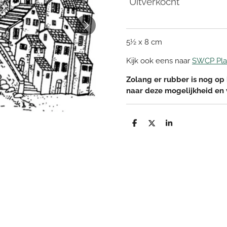
Uitverkocht
5½ x 8 cm
Kijk ook eens naar
SWCP Pla
Zolang er rubber is nog op 
naar deze mogelijkheid en
D
D
S
e
e
h
l
e
a
e
l
r
n
e