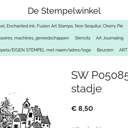
De Stempelwinkel
, Enchanted ink, Fusion Art Stamps, Non Sequitur, Cherry Pie
soires, machines, gereedschappen
Stencils
Art Journaling
empels/EIGEN STEMPEL met naam/adres/logo
Beurzen
ART
SW P0508
stadje
€ 8,50