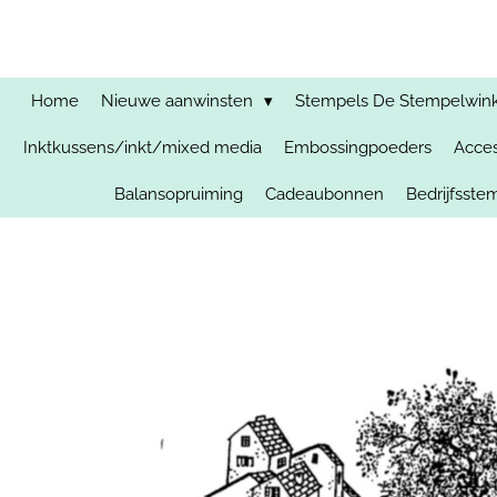
Ga
direct
naar
de
Home
Nieuwe aanwinsten
Stempels De Stempelwinkel
hoofdinhoud
Inktkussens/inkt/mixed media
Embossingpoeders
Acces
Balansopruiming
Cadeaubonnen
Bedrijfsst