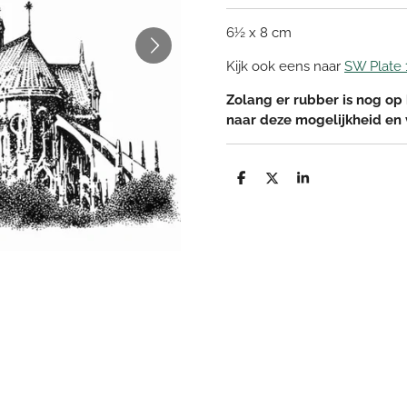
6½ x 8 cm
Kijk ook eens naar
SW Plate 
Zolang er rubber is nog op 
naar deze mogelijkheid en
D
D
S
e
e
h
l
e
a
e
l
r
n
e