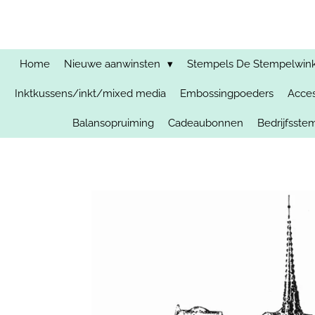
Ga
direct
naar
de
Home
Nieuwe aanwinsten
Stempels De Stempelwinkel
hoofdinhoud
Inktkussens/inkt/mixed media
Embossingpoeders
Acces
Balansopruiming
Cadeaubonnen
Bedrijfsst