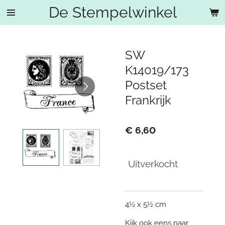
De Stempelwinkel
Ga
direct
naar
de
SW
hoofdinhoud
K14019/173
Postset
Frankrijk
€ 6,60
Uitverkocht
4½ x 5½ cm
Kijk ook eens naar