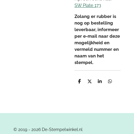
SW Plate 173
Zolang er rubber is
nog op bestelling
leverbaar, informeer
per e-mail naar deze
mogelijkheid en
vermeld nummer en
naam van het
stempel.
D
D
S
D
e
e
h
e
l
e
a
l
e
l
r
e
n
e
n
© 2019 - 2026 De-Stempelwinkel.nl