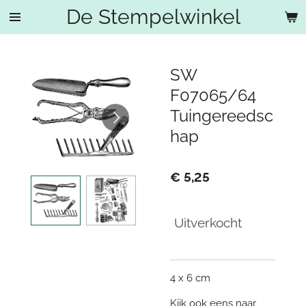
De Stempelwinkel
Ga
direct
naar
de
SW
hoofdinhoud
F07065/64
Tuingereedsc
hap
€ 5,25
Uitverkocht
4 x 6 cm
Kijk ook eens naar