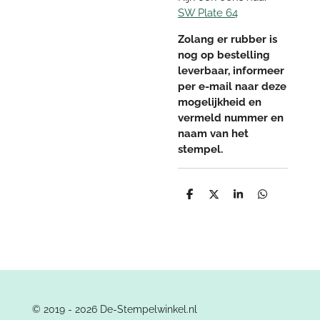
SW Plate 64
Zolang er rubber is
nog op bestelling
leverbaar, informeer
per e-mail naar deze
mogelijkheid en
vermeld nummer en
naam van het
stempel.
D
D
S
D
e
e
h
e
l
e
a
l
e
l
r
e
n
e
n
© 2019 - 2026 De-Stempelwinkel.nl