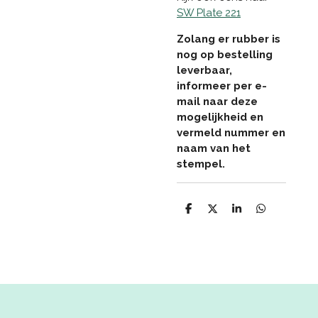
SW Plate 221
Zolang er rubber is
nog op bestelling
leverbaar,
informeer per e-
mail naar deze
mogelijkheid en
vermeld nummer en
naam van het
stempel.
D
D
S
D
e
e
h
e
l
e
a
l
e
l
r
e
n
e
n