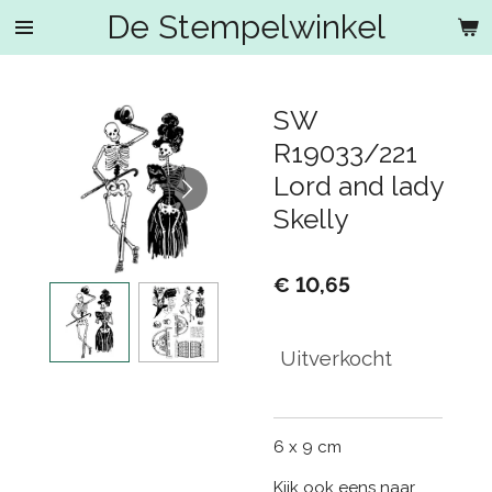
De Stempelwinkel
Ga
direct
naar
de
SW
hoofdinhoud
R19033/221
Lord and lady
Skelly
€ 10,65
Uitverkocht
6 x 9 cm
Kijk ook eens naar