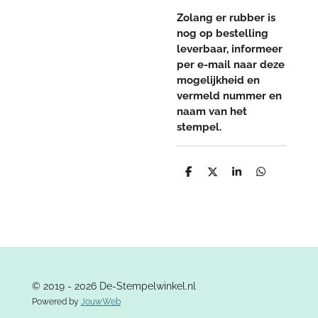
Zolang er rubber is
nog op bestelling
leverbaar, informeer
per e-mail naar deze
mogelijkheid en
vermeld nummer en
naam van het
stempel.
D
D
S
D
e
e
h
e
l
e
a
l
e
l
r
e
n
e
n
© 2019 - 2026 De-Stempelwinkel.nl
Powered by
JouwWeb