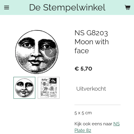
De Stempelwinkel
Ga
direct
naar
de
NS G8203
hoofdinhoud
Moon with
face
€ 5,70
Uitverkocht
5 x 5 cm
Kijk ook eens naar
NS
Plate 82