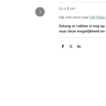
1½ x 8 cm
Kijk ook eens naar
SW Plate 
Zolang er rubber is nog op 
naar deze mogelijkheid en
D
D
S
e
e
h
l
e
a
e
l
r
n
e