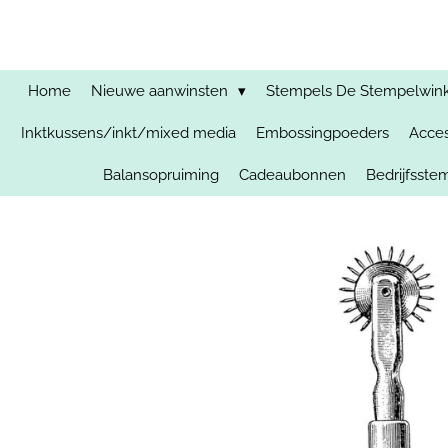
Ga
direct
naar
de
Home
Nieuwe aanwinsten
Stempels De Stempelwinkel
hoofdinhoud
Inktkussens/inkt/mixed media
Embossingpoeders
Acces
Balansopruiming
Cadeaubonnen
Bedrijfsst