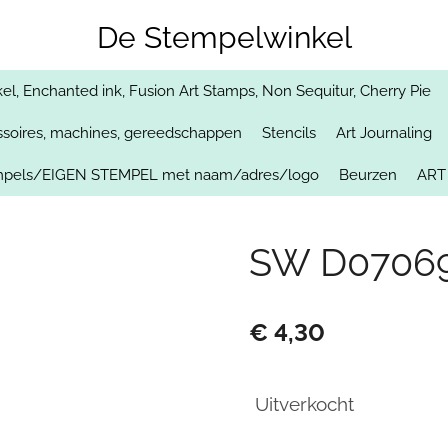
De Stempelwinkel
, Enchanted ink, Fusion Art Stamps, Non Sequitur, Cherry Pie
soires, machines, gereedschappen
Stencils
Art Journaling
empels/EIGEN STEMPEL met naam/adres/logo
Beurzen
ART
SW D07069
€ 4,30
Uitverkocht