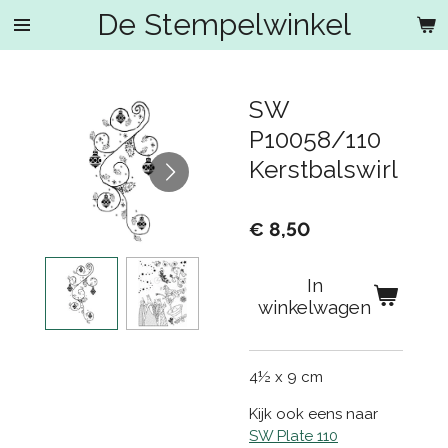
De Stempelwinkel
Ga
direct
naar
de
SW
hoofdinhoud
P10058/110
Kerstbalswirl
€ 8,50
In
winkelwagen
4½ x 9 cm
Kijk ook eens naar
SW Plate 110