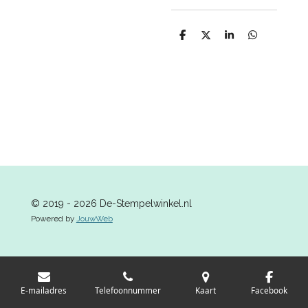
D
D
S
D
e
e
h
e
l
e
a
l
e
l
r
e
n
e
n
© 2019 - 2026 De-Stempelwinkel.nl
Powered by
JouwWeb
E-mailadres
Telefoonnummer
Kaart
Facebook