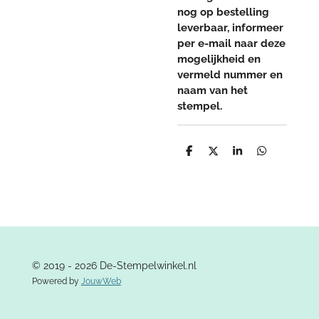
nog op bestelling
leverbaar, informeer
per e-mail naar deze
mogelijkheid en
vermeld nummer en
naam van het
stempel.
D
D
S
D
e
e
h
e
l
e
a
l
e
l
r
e
n
e
n
© 2019 - 2026 De-Stempelwinkel.nl
Powered by
JouwWeb