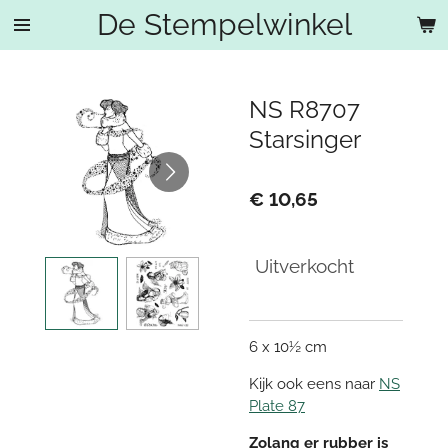
De Stempelwinkel
Ga
direct
naar
de
NS R8707
hoofdinhoud
Starsinger
€ 10,65
Uitverkocht
6 x 10½ cm
Kijk ook eens naar
NS
Plate 87
Zolang er rubber is