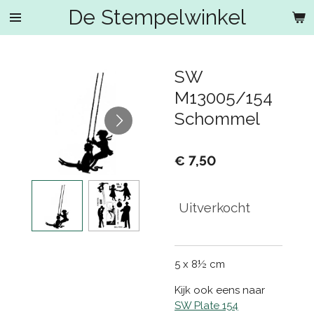
De Stempelwinkel
Ga
direct
naar
de
SW
hoofdinhoud
M13005/154
Schommel
€ 7,50
Uitverkocht
5 x 8½ cm
Kijk ook eens naar
SW Plate 154