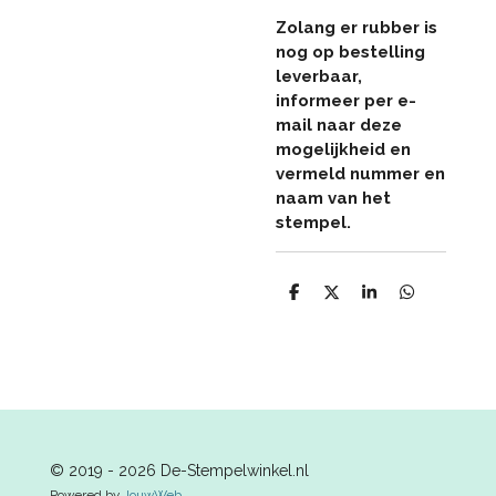
Zolang er rubber is
nog op bestelling
leverbaar,
informeer per e-
mail naar deze
mogelijkheid en
vermeld nummer en
naam van het
stempel.
D
D
S
D
e
e
h
e
l
e
a
l
e
l
r
e
n
e
n
© 2019 - 2026 De-Stempelwinkel.nl
Powered by
JouwWeb