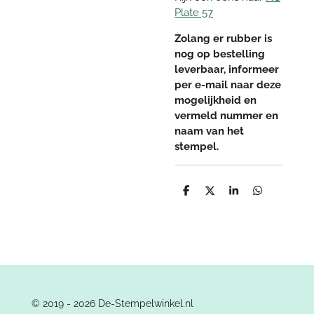
Plate 57
Zolang er rubber is
nog op bestelling
leverbaar, informeer
per e-mail naar deze
mogelijkheid en
vermeld nummer en
naam van het
stempel.
D
D
S
D
e
e
h
e
l
e
a
l
e
l
r
e
n
e
n
© 2019 - 2026 De-Stempelwinkel.nl