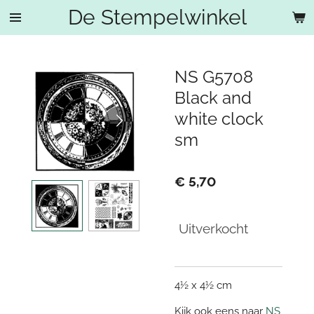
De Stempelwinkel
Ga
direct
naar
de
NS G5708
hoofdinhoud
Black and
white clock
sm
€ 5,70
Uitverkocht
4½ x 4½ cm
Kijk ook eens naar
NS