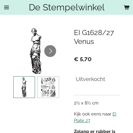
De Stempelwinkel
Ga
direct
naar
de
EI G1628/27
hoofdinhoud
Venus
€ 5,70
Uitverkocht
2½ x 8½ cm
Kijk ook eens naar
EI
Plate 27
Zolang er rubber is