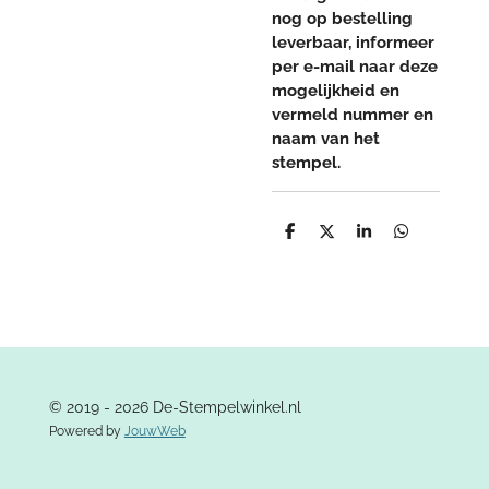
nog op bestelling
leverbaar, informeer
per e-mail naar deze
mogelijkheid en
vermeld nummer en
naam van het
stempel.
D
D
S
D
e
e
h
e
l
e
a
l
e
l
r
e
n
e
n
© 2019 - 2026 De-Stempelwinkel.nl
Powered by
JouwWeb