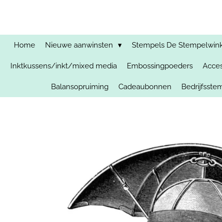
Ga
direct
naar
de
Home
Nieuwe aanwinsten
Stempels De Stempelwinkel
hoofdinhoud
Inktkussens/inkt/mixed media
Embossingpoeders
Acces
Balansopruiming
Cadeaubonnen
Bedrijfsst