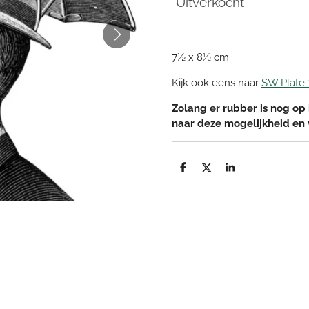
Uitverkocht
7½ x 8½ cm
Kijk ook eens naar
SW Plate 
Zolang er rubber is nog op 
naar deze mogelijkheid en
D
D
S
e
e
h
l
e
a
e
l
r
n
e