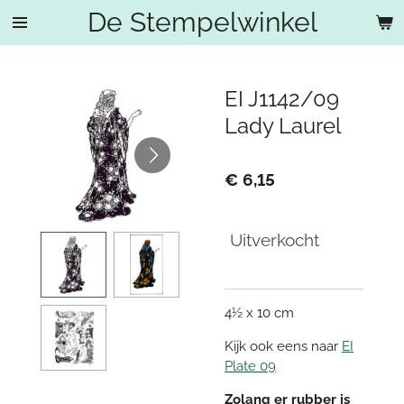
De Stempelwinkel
Ga
direct
naar
de
EI J1142/09
hoofdinhoud
Lady Laurel
€ 6,15
Uitverkocht
4½ x 10 cm
Kijk ook eens naar
EI
Plate 09
Zolang er rubber is