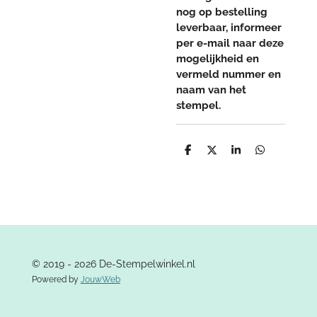
nog op bestelling
leverbaar, informeer
per e-mail naar deze
mogelijkheid en
vermeld nummer en
naam van het
stempel.
D
D
S
D
e
e
h
e
l
e
a
l
e
l
r
e
n
e
n
© 2019 - 2026 De-Stempelwinkel.nl
Powered by
JouwWeb