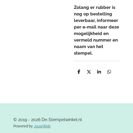
Zolang er rubber is
nog op bestelling
leverbaar, informeer
per e-mail naar deze
mogelijkheid en
vermeld nummer en
naam van het
stempel.
D
D
S
D
e
e
h
e
l
e
a
l
e
l
r
e
n
e
n
© 2019 - 2026 De-Stempelwinkel.nl
Powered by
JouwWeb