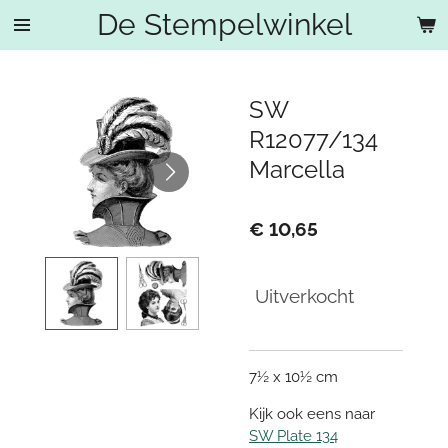
De Stempelwinkel
Ga
direct
naar
de
SW
hoofdinhoud
R12077/134
Marcella
€ 10,65
Uitverkocht
7½ x 10½ cm
Kijk ook eens naar
SW Plate 134